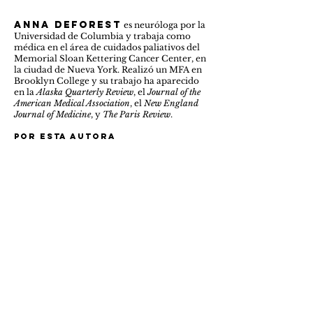
anna deforest
es neuróloga por la
Universidad de Columbia y trabaja como
médica en el área de cuidados paliativos del
Memorial Sloan Kettering Cancer Center, en
la ciudad de Nueva York. Realizó un MFA en
Brooklyn College y su trabajo ha aparecido
en la
Alaska Quarterly Review
, el
Journal of the
American Medical Association
, el
New England
Journal of Medicine
, y
The Paris Review
.
Por esta autora
Historia de la enfermedad actual
e. m. delafield
es el
nom de
plume
de Edmée Elizabeth Monica de la
Pasture, nació en 1890 en Sussex, Inglaterra.
Educada por institutrices, se ordenó
brevemente en un convento en Bélgica que
luego abandonó para trabajar como
enfermera durante la Primera Guerra