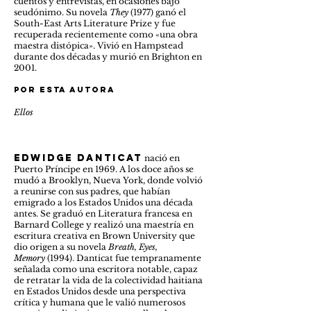
cuentos y entrevistas, en ocasiones bajo
seudónimo. Su novela
They
(1977) ganó el
South-East Arts Literature Prize y fue
recuperada recientemente como «una obra
maestra distópica». Vivió en Hampstead
durante dos décadas y murió en Brighton en
2001.
Por esta autora
Ellos
edwidge danticat
nació en
Puerto Príncipe en 1969. A los doce años se
mudó a Brooklyn, Nueva York, donde volvió
a reunirse con sus padres, que habían
emigrado a los Estados Unidos una década
antes. Se graduó en Literatura francesa en
Barnard College y realizó una maestría en
escritura creativa en Brown University que
dio origen a su novela
Breath, Eyes,
Memory
(1994). Danticat fue tempranamente
señalada como una escritora notable, capaz
de retratar la vida de la colectividad haitiana
en Estados Unidos desde una perspectiva
crítica y humana que le valió numerosos