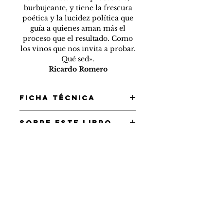
burbujeante, y tiene la frescura
poética y la lucidez política que
guía a quienes aman más el
proceso que el resultado. Como
los vinos que nos invita a probar.
Qué sed».
Ricardo Romero
FICHA TÉCNICA
ISBN 978-631-6630-28-5
SOBRE ESTE LIBRO
Rústica, 12 × 18,5 cm, 160 páginas
Rara vez el discurso en torno al
E-BOOK
vino traduce el impacto que
produce en los sentidos. Un
Pronto disponible en todas las
escritor intrigado por esta
plataformas de venta online.
ausencia de relato decide un día,
ante el deslumbramiento que le
produce un vino natural, seguir
términos y
la pista de su gestación. El